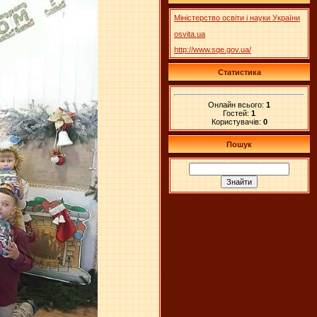
Міністерство освіти і науки України
osvita.ua
http://www.sqe.gov.ua/
Статистика
Онлайн всього:
1
Гостей:
1
Користувачів:
0
Пошук