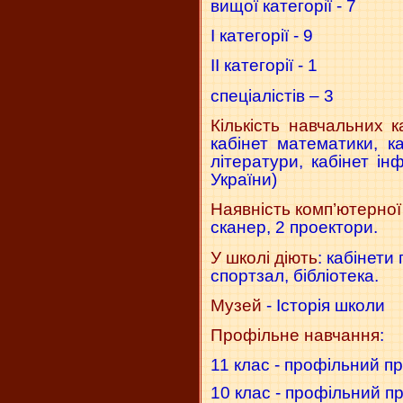
вищої категорії - 7
І категорії - 9
ІІ категорії - 1
спеціалістів – 3
Кількість навчальних ка
кабінет математики, каб
літератури, кабінет ін
України)
Наявність комп’ютерної
сканер, 2 проектори.
У школі діють
: кабінети
спортзал, бібліотека.
Музей
- Історія школи
Профільне навчання
:
11 клас
- профільний п
10 клас
- профільний пр