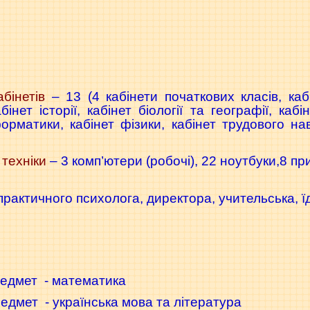
бінетів
– 13 (4 кабінети початкових класів, каб
інет історії, кабінет біології та географії, каб
форматики, кабінет фізики, кабінет трудового на
 техніки
– 3 комп’ютери (робочі), 22 ноутбуки,8 при
 практичного психолога, директора, учительська, 
редмет - математика
едмет - українська мова та література