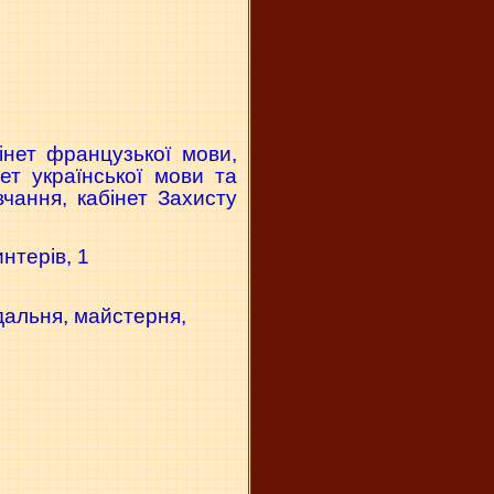
інет французької мови,
інет української мови та
вчання, кабінет Захисту
нтерів, 1
їдальня, майстерня,