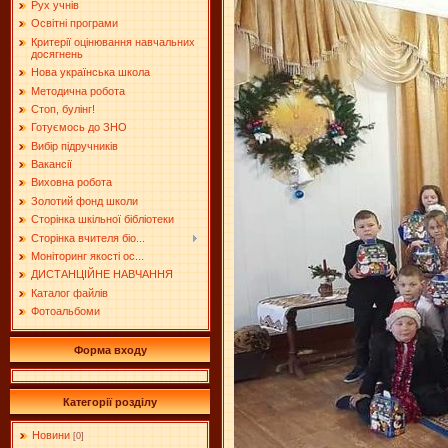
Рух учнів
Освітні програми
Критерії оцінювання навчальних
досягнень
Нова українська школа
Методична робота
Стоп, булінг!
Готуємось до ЗНО
Вибір підручників
Вакансії
Виховна робота
Золотий фонд школи
Сторінка шкільної бібліотеки
Сторінка вчителя біо...
Моніторинг якості ос...
ДИСТАНЦІЙНЕ НАВЧАННЯ
Каталог файлів
Фотоальбоми
Форма входу
Категорії розділу
Новини
[0]