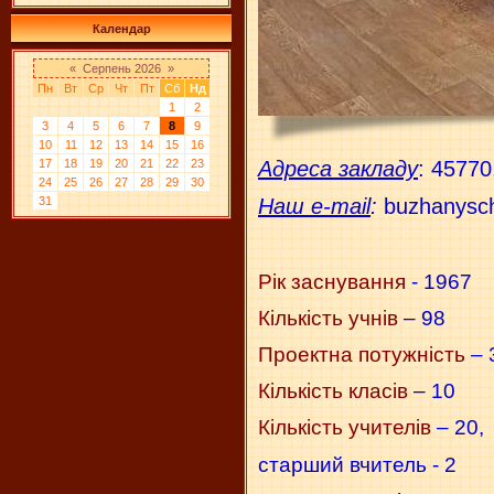
Календар
«
Серпень 2026
»
Пн
Вт
Ср
Чт
Пт
Сб
Нд
1
2
3
4
5
6
7
8
9
10
11
12
13
14
15
16
17
18
19
20
21
22
23
Адреса закладу
: 45770
24
25
26
27
28
29
30
Наш e-mail
:
buzhanysc
31
Рік заснування
- 1967
Кількість учнів
– 98
Проектна потужність
– 
Кількість класів
– 10
Кількість учителів
– 20,
старший вчитель - 2