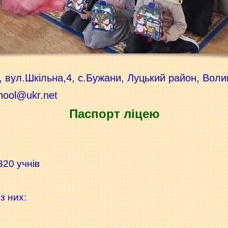
, вул.Шкільна,4, с.Бужани, Луцький район, Вол
hool@ukr.net
Паспорт ліцею
320 учнів
з них: