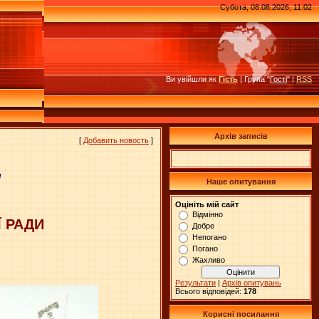
Субота, 08.08.2026, 11:02
Ви увійшли як
Гість
| Група "
Гості
" |
RSS
Архів записів
[
Добавить новость
]
І
Наше опитування
Оцініть мій сайт
Відмінно
 РАДИ
Добре
Непогано
Погано
Жахливо
Результати
|
Архів опитувань
Всього відповідей:
178
Корисні посилання